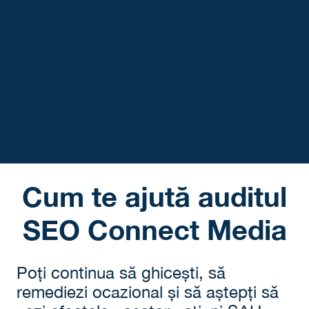
are rate mici
de conversii,
lead-
uri și
vânzări
puține
Cum te ajută auditul
SEO Connect Media
Poți continua să ghicești, să
remediezi ocazional și să aștepți să