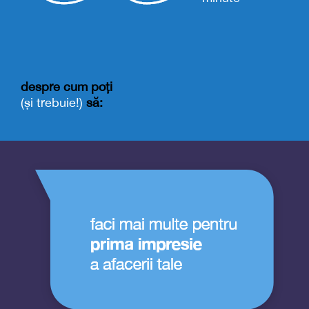
despre cum poți
(și trebuie!)
să: