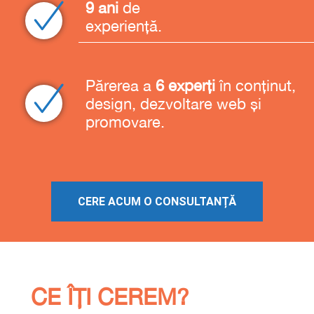
9 ani
de
experien
Părerea a
6 experți
în conținut,
design, dezvoltare web și
promovare.
CERE ACUM O CONSULTANȚĂ
CE ÎȚI CEREM?