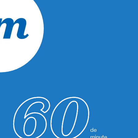
de
minute