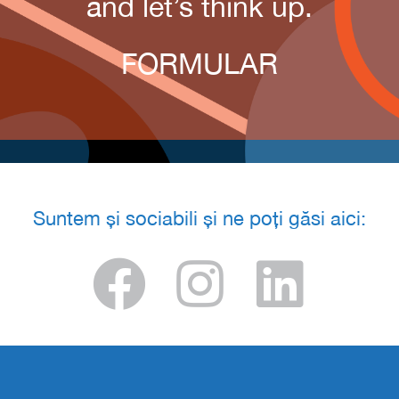
and let’s think up.
FORMULAR
Suntem și sociabili și ne poți găsi aici: