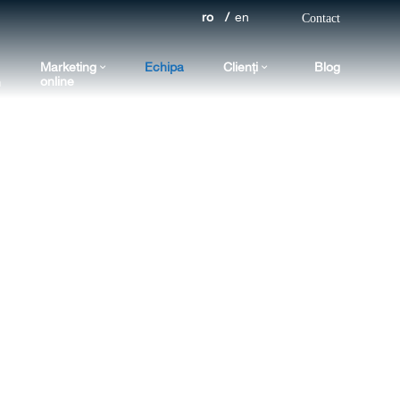
ro
en
Contact
Marketing
Echipa
Clienți
Blog
online
n