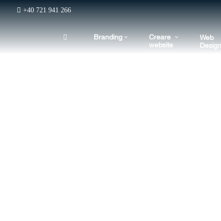
+40 721 941 266
Branding
Creare
Web
website
Desig
genție, lucrezi