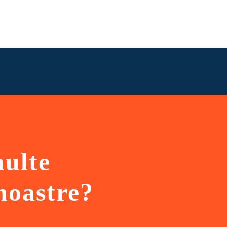
Fă cunoștință cu noi mai jos!
multe
 noastre?