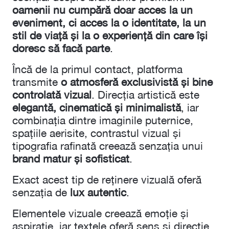
oamenii nu cumpără doar acces la un
eveniment, ci acces la o identitate, la un
stil de viață și la o experiență din care își
doresc să facă parte
.
Încă de la primul contact, platforma
transmite
o atmosferă exclusivistă și bine
controlată vizual
. Direcția artistică este
elegantă, cinematică și minimalistă
, iar
combinația dintre imaginile puternice,
spațiile aerisite, contrastul vizual și
tipografia rafinată creează senzația unui
brand matur și sofisticat
.
Exact acest tip de reținere vizuală oferă
senzația de
lux autentic
.
Elementele vizuale creează emoție și
aspirație, iar textele oferă sens și direcție