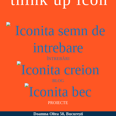
ÎNTREBĂRI
BLOG
PROIECTE
Doamna Oltea 58, București