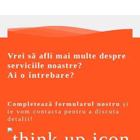
Vrei să afli mai multe despre
serviciile noastre?
Ai o întrebare?
Completează formularul nostru
și
te vom contacta pentru a discuta
detalii!