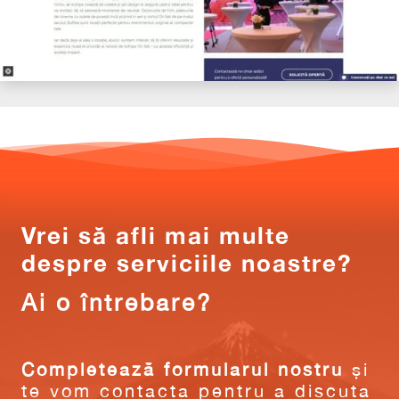
Vrei să afli mai multe
despre serviciile noastre?
Ai o întrebare?
Completează formularul nostru
și
te vom contacta pentru a discuta