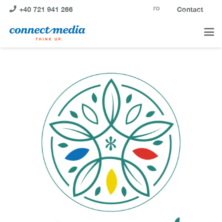
ro
+40 721 941 266
Contact