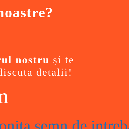
 noastre?
ul nostru
și te
iscuta detalii!