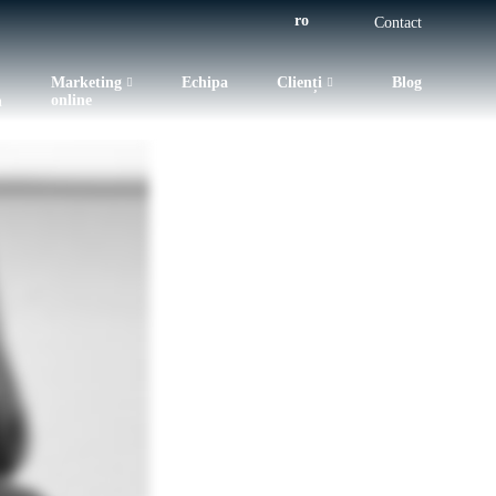
ro
Contact
Marketing
Echipa
Clienți
Blog
online
n