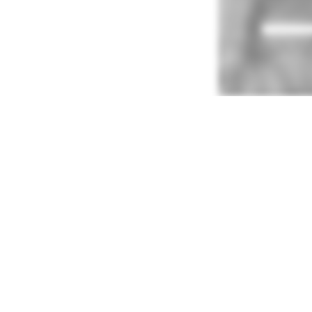
Vezi prezentarea comp
and lets
think up.