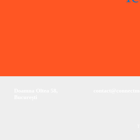
Doamna Oltea 58,
contact@connectme
București
T