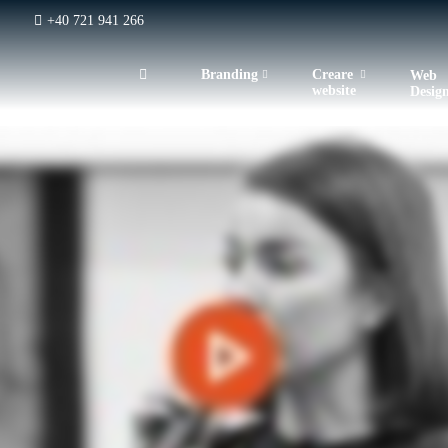
+40 721 941 266
Branding
Creare
Web
website
Desig