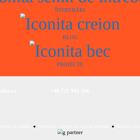
ÎNTREBĂRI
BLOG
PROIECTE
dia.ro
+40 721 941 266
ermeni și condiții
●
Prelucrare a datelor cu caracter personal
●
Politica cook