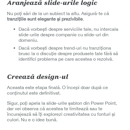
Aranjează slide-urile logic
Nu poți sări de la un subiect la altu. Asigură-te că
tranzițiile sunt elegante și prezivibile
.
Dacă vorbești despre serviciile tale, nu intercala
slide-urile despre companie cu slide-uri din
domeniu.
Dacă vorbești despre trend-uri nu tranziționa
brusc la o discuție despre produsele tale fără să
identifici problema pe care acestea o rezolvă.
Creează design-ul
Aceasta este etapa finală. O începi doar după ce
conținutul este definitivat.
Sigur, poți apela la slide-urile șablon din Power Point,
dar vei observa că acestea te limitează sau te
încurajează să îți explorezi creativitatea cu fonturi și
culori. Nu e o idee bună.