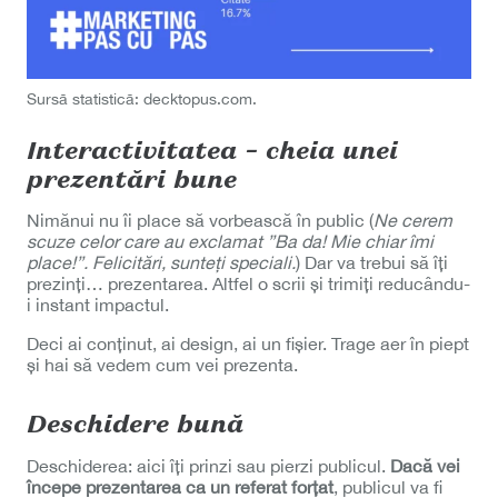
Sursă statistică: decktopus.com.
Interactivitatea – cheia unei
prezentări bune
Nimănui nu îi place să vorbească în public (
Ne cerem
scuze celor care au exclamat ”Ba da! Mie chiar îmi
place!”. Felicitări, sunteți speciali.
) Dar va trebui să îți
prezinți… prezentarea. Altfel o scrii și trimiți reducându-
i instant impactul.
Deci ai conținut, ai design, ai un fișier. Trage aer în piept
și hai să vedem cum vei prezenta.
Deschidere bună
Deschiderea: aici îți prinzi sau pierzi publicul.
Dacă vei
începe prezentarea ca un referat forțat
, publicul va fi