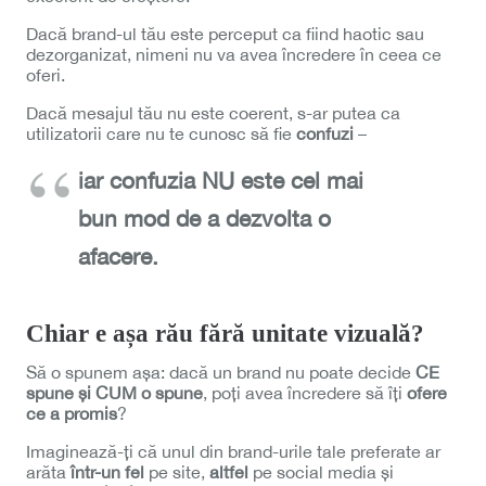
Dacă brand-ul tău este perceput ca fiind haotic sau
dezorganizat, nimeni nu va avea încredere în ceea ce
oferi.
Dacă mesajul tău nu este coerent, s-ar putea ca
utilizatorii care nu te cunosc să fie
confuzi
–
iar confuzia NU este cel mai
bun mod de a dezvolta o
afacere.
Chiar e așa rău fără unitate vizuală?
Să o spunem așa: dacă un brand nu poate decide
CE
spune și CUM o spune
, poți avea încredere să îți
ofere
ce a promis
?
Imaginează-ți că unul din brand-urile tale preferate ar
arăta
într-un fel
pe site,
altfel
pe social media și