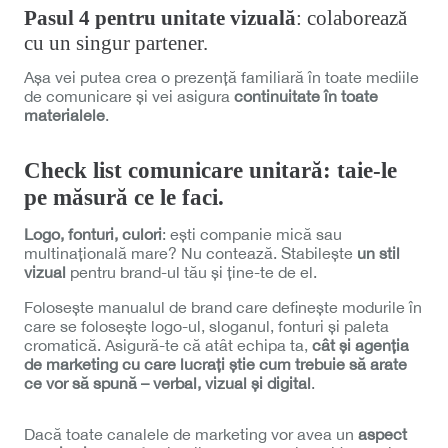
Pasul 4 pentru unitate vizuală
: colaborează
cu un singur partener.
Așa vei putea crea o prezență familiară în toate mediile
de comunicare și vei asigura
continuitate în toate
materialele
.
Check list comunicare unitară: taie-le
pe măsură ce le faci.
Logo, fonturi, culori
: ești companie mică sau
multinațională mare? Nu contează. Stabilește
un stil
vizual
pentru brand-ul tău și ține-te de el.
Folosește manualul de brand care definește modurile în
care se folosește logo-ul, sloganul, fonturi și paleta
cromatică. Asigură-te că atât echipa ta,
cât și agenția
de marketing cu care lucrați știe cum trebuie să arate
ce vor să spună – verbal, vizual și digital
.
Dacă toate canalele de marketing vor avea un
aspect