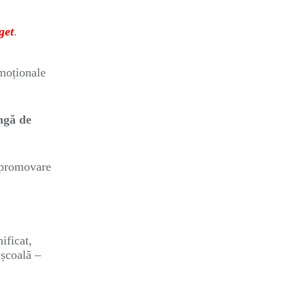
get
.
emoționale
ngă de
i promovare
ificat,
 școală –