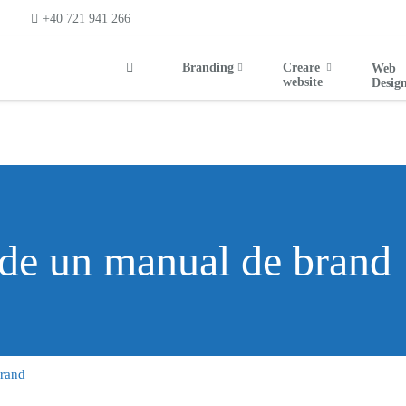
+40 721 941 266
Branding
Creare
Web
website
Desig
 de un manual de brand
brand