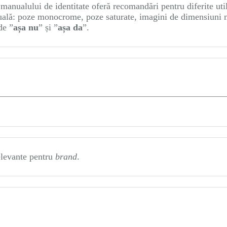
manualului de identitate oferă recomandări pentru diferite util
zuală: poze monocrome, poze saturate, imagini de dimensiuni 
de ”
așa nu
” și ”
așa da
”.
relevante pentru
brand
.