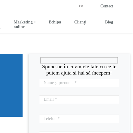
ro
Contact
Marketing
Echipa
Clienți
Blog
online
n
Spune-ne în cuvintele tale cu ce te
putem ajuta și hai să începem!
Please
leave
this
field