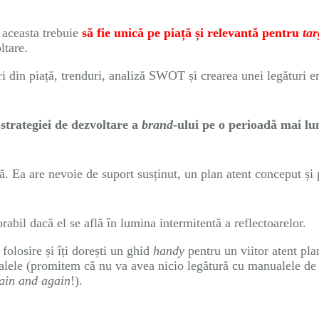
: aceasta trebuie
să fie unică pe piață și relevantă pentru
tar
ltare.
ri din piață, trenduri, analiză SWOT și crearea unei legături 
 strategiei de dezvoltare a
brand
-ului pe o perioadă mai lu
ă. Ea are nevoie de suport susținut, un plan atent conceput ș
abil dacă el se află în lumina intermitentă a reflectoarelor.
 folosire și îți dorești un ghid
handy
pentru un viitor atent plan
alele (promitem că nu va avea nicio legătură cu manualele de
ain and again
!).