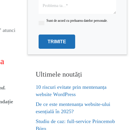
empty.
Sunt de acord cu preluarea datelor personale.
” atunci
ca
Ultimele noutăți
10 riscuri evitate prin mentenanța
nd.
website WordPress
ndație
De ce este mentenanța website-ului
esențială în 2025?
Studiu de caz: full-service Princemob
Büro