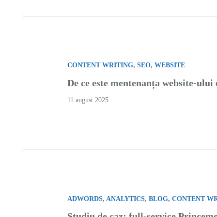
CONTENT WRITING
,
SEO
,
WEBSITE
De ce este mentenanța website-ului 
11 august 2025
ADWORDS
,
ANALYTICS
,
BLOG
,
CONTENT WR
Studiu de caz: full-service Princem