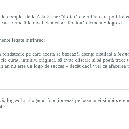
hid complet de la A la Z care îți oferă cadrul în care poți folos
ă este formată la nivel elementar din două elemente: logo și
ente legate intrinsec:
a fondatoare pe care acesta se bazează, esența distilată a
bran
ie curat, intuitiv, original, să evite clișeele și să poată trece t
un an nu este un logo de succes – decât dacă vrei ca afacerea t
că, logo-ul și sloganul funcționează pe baza unei simbioze em
le.