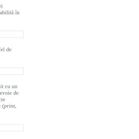
ei
abilită în
fel de
it cu un
nevoie de
cte
 (
print,