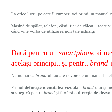
La orice lucru pe care îl cumperi vei primi un manual cu
Mașină de spălat, telefon, căști, fier de călcat – toate 
când vine vorba de utilizarea noii tale achiziții.
Dacă pentru un
smartphone
ai ne
același principiu și pentru
brand
-
Nu numai că
brand­
-ul tău are nevoie de un manual – e
Primul
definește identitatea vizuală
a
brand-
ului și 
strategică
pentru
brand
și îi oferă o
direcție de dezvol