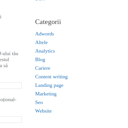
i
Categorii
Adwords
Altele
Analytics
d
-ului tău
estul
Blog
a să
Cariere
Content writing
Landing page
Marketing
oțional-
Seo
Website