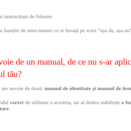
 instrucțiuni de folosire.
vin însoțite de mini-tomuri ce te învață pe scurt ”așa da, așa nu
voie de un manual, de ce nu s-ar apli
ul tău?
l are nevoie de două:
manual de identitate și manual de
bra
modul
corect
de utilizare a acesteia, iar al doilea stabilește
o fu
tare
.