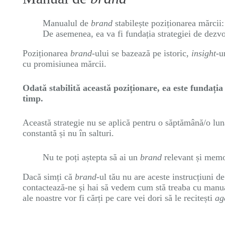
Manualul de
brand
stabilește poziționarea mărcii
De asemenea, ea va fi fundația strategiei de dezvo
Poziționarea
brand
-ului se bazează pe istoric,
insight
-u
cu promisiunea mărcii.
Odată stabilită această poziționare, ea este fundația
timp.
Această strategie nu se aplică pentru o săptămână/o lun
constantă și nu în salturi.
Nu te poți aștepta să ai un
brand
relevant și memor
Dacă simți că
brand-
ul tău nu are aceste instrucțiuni de
contactează-ne și hai să vedem cum stă treaba cu manu
ale noastre vor fi cărți pe care vei dori să le recitești
ag