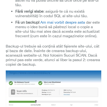
astfel nu va putea oricine să urce orice pe site-ul
tău.
Fără verigi slabe
: asigură-te că nu există
vulnerabilități în codul SQL al site-ului tău.
Fă un backup!
Am mai vorbit despre asta
dar este
mereu o idee bună să păstrezi local o copie a
site-ului tău mai ales dacă acesta este actualizat
frecvent (cum este în cazul magazinelor online).
Backup-ul trebuie să conțină atât fișierele site-ului, cât
și baza de date. Înainte de crearea backup-ului,
scanează website-ul. Noi folosim Sucuri SCAN. Dacă
primul pas este verde, atunci ai liber la pasul 2: crearea
copiei de backup.