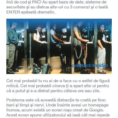
linii de cod și PAC! Au spart baze de date, sisteme de
securitate și au distrus site-uri cu 3 comenzi și o tastă
ENTER apăsată dramatic.
Cel mai probabil tu nu ai de-a face cu o astfel de figură
mitică. Cel mai probabil cineva ți-a spart site-ul pentru
că a putut și s-a distrat pentru câteva ore sau zile.
Problema este că această distracție te costă pe tine:
bani și timpi și nervi. Unde înainte aveai un homepage
frumos, acum există un ecran roșu creat de Google.
Acest ecran spune utilizatorului să iasă cât mai repede