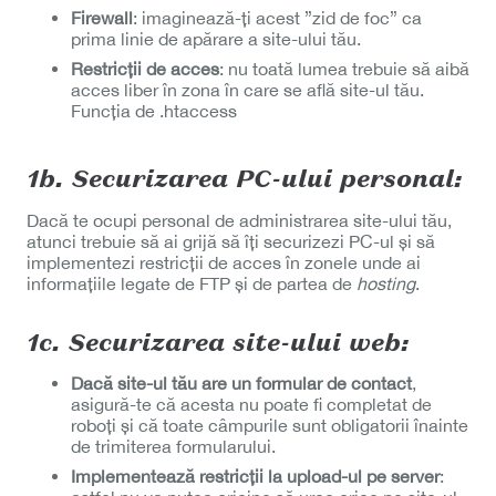
Firewall
: imaginează-ți acest ”zid de foc” ca
prima linie de apărare a site-ului tău.
Restricții de acces
: nu toată lumea trebuie să aibă
acces liber în zona în care se află site-ul tău.
Funcția de .htaccess
1b. Securizarea PC-ului personal:
Dacă te ocupi personal de administrarea site-ului tău,
atunci trebuie să ai grijă să îți securizezi PC-ul și să
implementezi restricții de acces în zonele unde ai
informațiile legate de FTP și de partea de
hosting
.
1c. Securizarea site-ului web:
Dacă site-ul tău are un formular de contact
,
asigură-te că acesta nu poate fi completat de
roboți și că toate câmpurile sunt obligatorii înainte
de trimiterea formularului.
Implementează restricții la upload-ul pe server
: