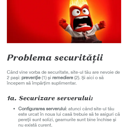
Problema securității
Când vine vorba de securitate, site-ul tău are nevoie de
2 pași:
prevenție
(1) și
remediere
(2). Și aici o să
începem să împărțim suplimentar.
1a. Securizare serverului:
Configurarea serverului
: atunci când site-ul tău
este urcat în noua lui casă trebuie să te asiguri că
pereții sunt solizi, geamurile sunt bine închise și
nu există curent.