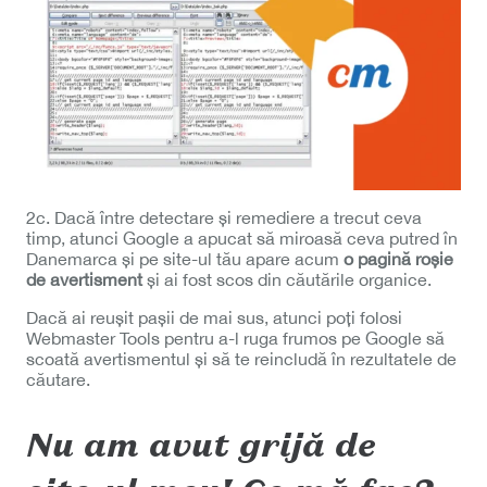
2c. Dacă între detectare și remediere a trecut ceva
timp, atunci Google a apucat să miroasă ceva putred în
Danemarca și pe site-ul tău apare acum
o pagină roșie
de avertisment
și ai fost scos din căutările organice.
Dacă ai reușit pașii de mai sus, atunci poți folosi
Webmaster Tools pentru a-l ruga frumos pe Google să
scoată avertismentul și să te reincludă în rezultatele de
căutare.
Nu am avut grijă de