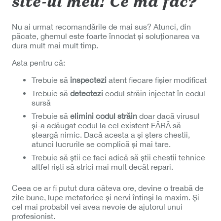
site-ul meu! Ce mă fac?
Nu ai urmat recomandările de mai sus? Atunci, din
păcate, ghemul este foarte înnodat și soluționarea va
dura mult mai mult timp.
Asta pentru că:
Trebuie să
inspectezi
atent fiecare fișier modificat
Trebuie să
detectezi
codul străin injectat în codul
sursă
Trebuie să
elimini codul străin
doar dacă virusul
și-a adăugat codul la cel existent FĂRĂ să
șteargă nimic. Dacă acesta a și șters chestii,
atunci lucrurile se complică și mai tare.
Trebuie să știi ce faci adică să știi chestii tehnice
altfel riști să strici mai mult decât repari.
Ceea ce ar fi putut dura câteva ore, devine o treabă de
zile bune, lupe metaforice și nervi întinși la maxim. Și
cel mai probabil vei avea nevoie de ajutorul unui
profesionist.