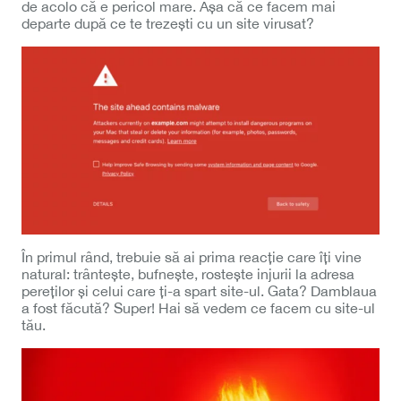
de acolo că e pericol mare. Așa că ce facem mai
departe după ce te trezești cu un site virusat?
În primul rând, trebuie să ai prima reacție care îți vine
natural: trântește, bufnește, rostește injurii la adresa
pereților și celui care ți-a spart site-ul. Gata? Damblaua
a fost făcută? Super! Hai să vedem ce facem cu site-ul
tău.